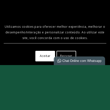
Utilizamos cookies para oferecer melhor experiência, melhorar o
desempenho/interação e personalizar conteúdo. Ao utilizar este
site, você concorda com o uso de cookies.
Aceitar
Recusar
Chat Online com Whatsapp
TRILHAS E
AQUATREKKING
Trilhas que revelam paisagens surpreendentes,
descubra estes segredos guardados